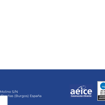
l Molino S/N
as Dueñas (Burgos) España