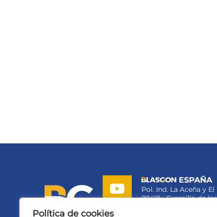
ESPAÑA
Pol. Ind. La Aceña y E
09491 - Fresnillo de l
conta@blasgon.es
Política de cookies